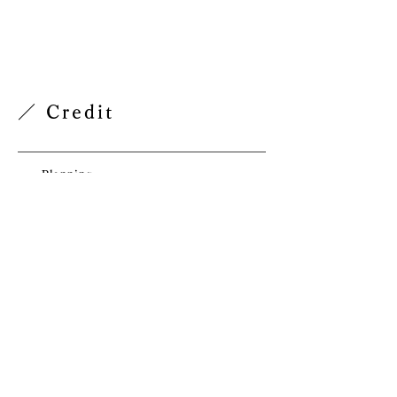
／ Credit
Planning
Art Direction
DRESSERS
Design
Copywriting
／ Comment