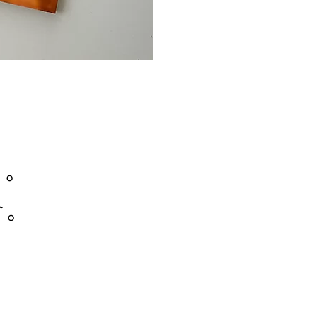
る。
す。